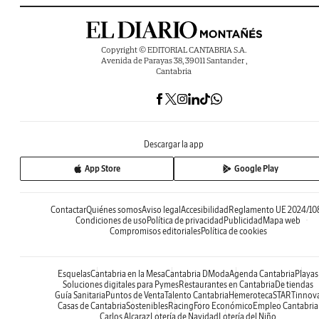
Copyright © EDITORIAL CANTABRIA S.A.
Avenida de Parayas 38, 39011 Santander ,
Cantabria
Descargar la app
App Store
Google Play
Contactar
Quiénes somos
Aviso legal
Accesibilidad
Reglamento UE 2024/10
Condiciones de uso
Política de privacidad
Publicidad
Mapa web
Compromisos editoriales
Política de cookies
Esquelas
Cantabria en la Mesa
Cantabria DModa
Agenda Cantabria
Playas
Soluciones digitales para Pymes
Restaurantes en Cantabria
De tiendas
Guía Sanitaria
Puntos de Venta
Talento Cantabria
Hemeroteca
STARTinnov
Casas de Cantabria
Sostenibles
Racing
Foro Económico
Empleo Cantabria
Carlos Alcaraz
Lotería de Navidad
Lotería del Niño