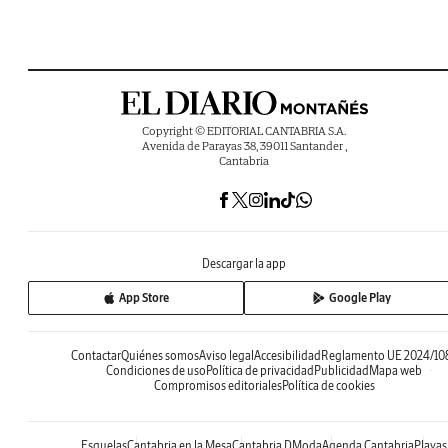
Copyright © EDITORIAL CANTABRIA S.A.
Avenida de Parayas 38, 39011 Santander ,
Cantabria
Descargar la app
App Store
Google Play
Contactar
Quiénes somos
Aviso legal
Accesibilidad
Reglamento UE 2024/10
Condiciones de uso
Política de privacidad
Publicidad
Mapa web
Compromisos editoriales
Política de cookies
Esquelas
Cantabria en la Mesa
Cantabria DModa
Agenda Cantabria
Playas