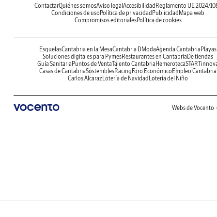
Contactar
Quiénes somos
Aviso legal
Accesibilidad
Reglamento UE 2024/10
Condiciones de uso
Política de privacidad
Publicidad
Mapa web
Compromisos editoriales
Política de cookies
Esquelas
Cantabria en la Mesa
Cantabria DModa
Agenda Cantabria
Playas
Soluciones digitales para Pymes
Restaurantes en Cantabria
De tiendas
Guía Sanitaria
Puntos de Venta
Talento Cantabria
Hemeroteca
STARTinnov
Casas de Cantabria
Sostenibles
Racing
Foro Económico
Empleo Cantabria
Carlos Alcaraz
Lotería de Navidad
Lotería del Niño
Webs de Vocento