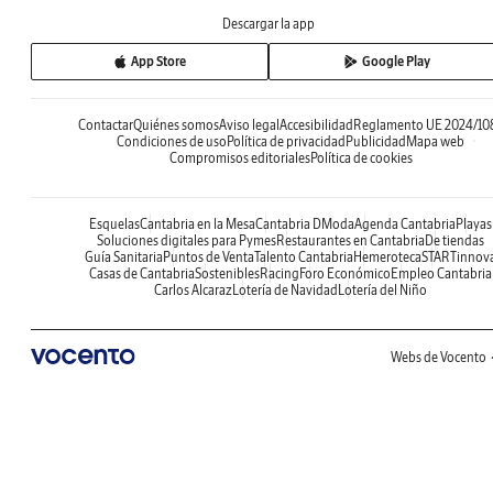
Descargar la app
App Store
Google Play
Contactar
Quiénes somos
Aviso legal
Accesibilidad
Reglamento UE 2024/10
Condiciones de uso
Política de privacidad
Publicidad
Mapa web
Compromisos editoriales
Política de cookies
Esquelas
Cantabria en la Mesa
Cantabria DModa
Agenda Cantabria
Playas
Soluciones digitales para Pymes
Restaurantes en Cantabria
De tiendas
Guía Sanitaria
Puntos de Venta
Talento Cantabria
Hemeroteca
STARTinnov
Casas de Cantabria
Sostenibles
Racing
Foro Económico
Empleo Cantabria
Carlos Alcaraz
Lotería de Navidad
Lotería del Niño
Webs de Vocento