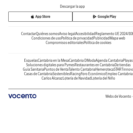
Descargar la app
App Store
Google Play
Contactar
Quiénes somos
Aviso legal
Accesibilidad
Reglamento UE 2024/10
Condiciones de uso
Política de privacidad
Publicidad
Mapa web
Compromisos editoriales
Política de cookies
Esquelas
Cantabria en la Mesa
Cantabria DModa
Agenda Cantabria
Playas
Soluciones digitales para Pymes
Restaurantes en Cantabria
De tiendas
Guía Sanitaria
Puntos de Venta
Talento Cantabria
Hemeroteca
STARTinnov
Casas de Cantabria
Sostenibles
Racing
Foro Económico
Empleo Cantabria
Carlos Alcaraz
Lotería de Navidad
Lotería del Niño
Webs de Vocento