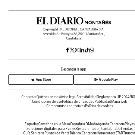
Copyright © EDITORIAL CANTABRIA S.A.
Avenida de Parayas 38, 39011 Santander ,
Cantabria
Descargar la app
App Store
Google Play
Contactar
Quiénes somos
Aviso legal
Accesibilidad
Reglamento UE 2024/10
Condiciones de uso
Política de privacidad
Publicidad
Mapa web
Compromisos editoriales
Política de cookies
Esquelas
Cantabria en la Mesa
Cantabria DModa
Agenda Cantabria
Playas
Soluciones digitales para Pymes
Restaurantes en Cantabria
De tiendas
Guía Sanitaria
Puntos de Venta
Talento Cantabria
Hemeroteca
STARTinnov