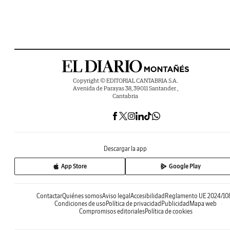
Copyright © EDITORIAL CANTABRIA S.A.
Avenida de Parayas 38, 39011 Santander ,
Cantabria
Descargar la app
App Store
Google Play
Contactar
Quiénes somos
Aviso legal
Accesibilidad
Reglamento UE 2024/10
Condiciones de uso
Política de privacidad
Publicidad
Mapa web
Compromisos editoriales
Política de cookies