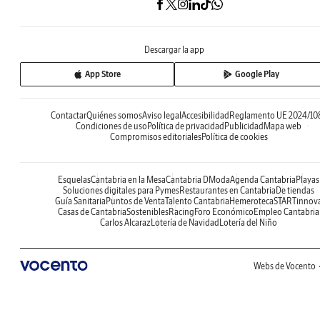
Descargar la app
App Store
Google Play
Contactar
Quiénes somos
Aviso legal
Accesibilidad
Reglamento UE 2024/10
Condiciones de uso
Política de privacidad
Publicidad
Mapa web
Compromisos editoriales
Política de cookies
Esquelas
Cantabria en la Mesa
Cantabria DModa
Agenda Cantabria
Playas
Soluciones digitales para Pymes
Restaurantes en Cantabria
De tiendas
Guía Sanitaria
Puntos de Venta
Talento Cantabria
Hemeroteca
STARTinnov
Casas de Cantabria
Sostenibles
Racing
Foro Económico
Empleo Cantabria
Carlos Alcaraz
Lotería de Navidad
Lotería del Niño
Webs de Vocento