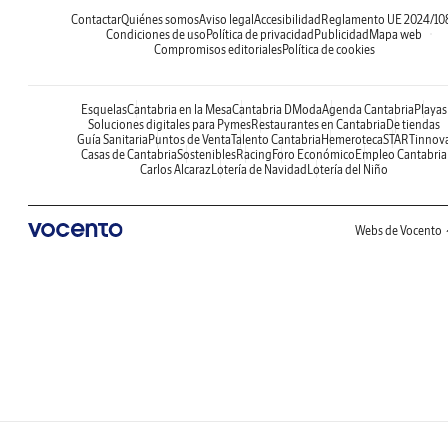
Contactar
Quiénes somos
Aviso legal
Accesibilidad
Reglamento UE 2024/10
Condiciones de uso
Política de privacidad
Publicidad
Mapa web
Compromisos editoriales
Política de cookies
Esquelas
Cantabria en la Mesa
Cantabria DModa
Agenda Cantabria
Playas
Soluciones digitales para Pymes
Restaurantes en Cantabria
De tiendas
Guía Sanitaria
Puntos de Venta
Talento Cantabria
Hemeroteca
STARTinnov
Casas de Cantabria
Sostenibles
Racing
Foro Económico
Empleo Cantabria
Carlos Alcaraz
Lotería de Navidad
Lotería del Niño
Webs de Vocento