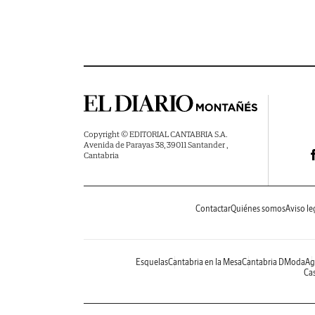
Copyright © EDITORIAL CANTABRIA S.A.
Avenida de Parayas 38, 39011 Santander ,
Cantabria
Contactar
Quiénes somos
Aviso le
Esquelas
Cantabria en la Mesa
Cantabria DModa
Ag
Cas