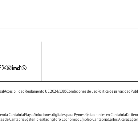
gal
Accesibilidad
Reglamento UE 2024/1083
Condiciones de uso
Política de privacidad
Publ
enda Cantabria
Playas
Soluciones digitales para Pymes
Restaurantes en Cantabria
De tien
as de Cantabria
Sostenibles
Racing
Foro Económico
Empleo Cantabria
Carlos Alcaraz
Loter