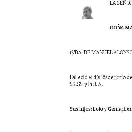
LA SEÑO
DOÑA MA
(VDA. DE MANUEL ALONS
Falleció el día 29 de junio 
SS .SS. y la B. A.
Sus hijos: Lolo y Gema; her