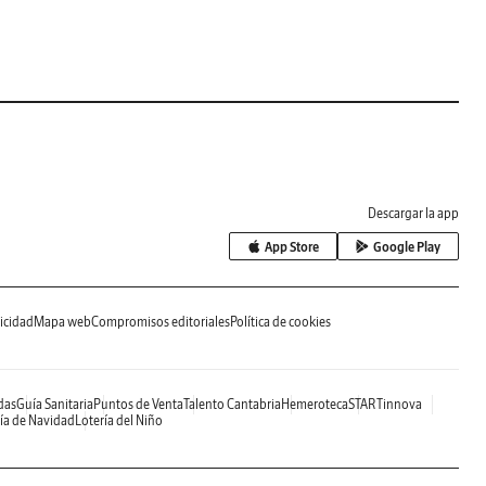
Descargar la app
App Store
Google Play
icidad
Mapa web
Compromisos editoriales
Política de cookies
das
Guía Sanitaria
Puntos de Venta
Talento Cantabria
Hemeroteca
STARTinnova
ía de Navidad
Lotería del Niño