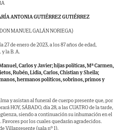
RA
RÍA ANTONIA GUTIÉRREZ GUTIÉRREZ
E DON MANUEL GALÁN NORIEGA)
ía 27 de enero de 2023, a los 87 años de edad,
y la B. A.
 Manuel, Carlos y Javier; hijas políticas, Mª Carmen,
ietos, Rubén, Lidia, Carlos, Chistian y Sheila;
ermanos, hermanos políticos, sobrinos, primos y
lma y asistan al funeral de cuerpo presente que, por
brará HOY, SÁBADO, día 28, a las CUATRO de la tarde,
 Cigüenza, siendo a continuación su inhumación en el
 Favores por los cuales quedarán agradecidos.
e Villapresente (sala nº 1).