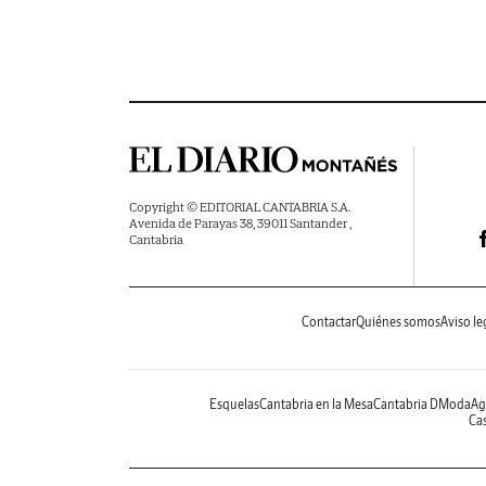
Copyright © EDITORIAL CANTABRIA S.A.
Avenida de Parayas 38, 39011 Santander ,
Cantabria
Contactar
Quiénes somos
Aviso le
Esquelas
Cantabria en la Mesa
Cantabria DModa
Ag
Cas