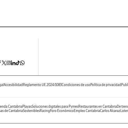
gal
Accesibilidad
Reglamento UE 2024/1083
Condiciones de uso
Política de privacidad
Publ
enda Cantabria
Playas
Soluciones digitales para Pymes
Restaurantes en Cantabria
De tien
as de Cantabria
Sostenibles
Racing
Foro Económico
Empleo Cantabria
Carlos Alcaraz
Loter