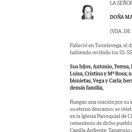
LA SEÑO
DOÑA MA
(VDA. D
Falleció en Torrelavega, el d
habiendo recibido los SS. SS. 
Sus hijos, Antonio, Teresa,
Luisa, Cristina y Mª Rosa; n
bisnietas, Vega y Carla; h
demás familia,
Ruegan una oración por su a
su eterno descanso, se cele
en la Iglesia Parroquial de
cementerio de dicho pueblo.
Capilla Ardiente: Tanatorio d