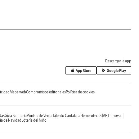
Descargar la app
App Store
Google Play
icidad
Mapa web
Compromisos editoriales
Política de cookies
das
Guía Sanitaria
Puntos de Venta
Talento Cantabria
Hemeroteca
STARTinnova
ía de Navidad
Lotería del Niño