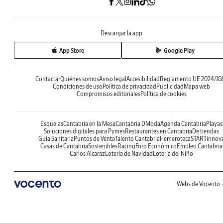
Descargar la app
App Store
Google Play
Contactar
Quiénes somos
Aviso legal
Accesibilidad
Reglamento UE 2024/10
Condiciones de uso
Política de privacidad
Publicidad
Mapa web
Compromisos editoriales
Política de cookies
Esquelas
Cantabria en la Mesa
Cantabria DModa
Agenda Cantabria
Playas
Soluciones digitales para Pymes
Restaurantes en Cantabria
De tiendas
Guía Sanitaria
Puntos de Venta
Talento Cantabria
Hemeroteca
STARTinnov
Casas de Cantabria
Sostenibles
Racing
Foro Económico
Empleo Cantabria
Carlos Alcaraz
Lotería de Navidad
Lotería del Niño
Webs de Vocento