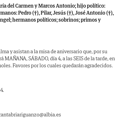
ría del Carmen y Marcos Antonio; hijo político:
anos: Pedro (†), Pilar, Jesús (†), José Antonio (†),
ngel; hermanos políticos; sobrinos; primos y
ma y asistan a la misa de aniversario que, por su
rá MAÑANA, SÁBADO, día 4, a las SEIS de la tarde, en
rnoles. Favores por los cuales quedarán agradecidos.
4.
ntabriariguanzo@albia.es