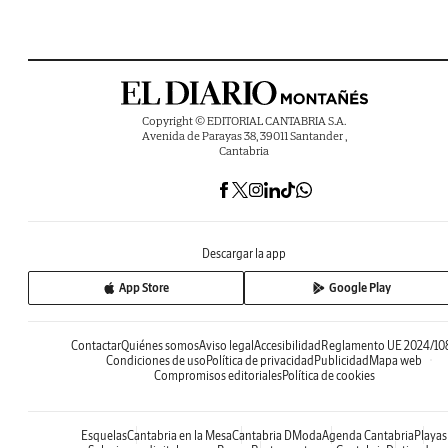
Copyright © EDITORIAL CANTABRIA S.A.
Avenida de Parayas 38, 39011 Santander ,
Cantabria
Descargar la app
App Store
Google Play
Contactar
Quiénes somos
Aviso legal
Accesibilidad
Reglamento UE 2024/10
Condiciones de uso
Política de privacidad
Publicidad
Mapa web
Compromisos editoriales
Política de cookies
Esquelas
Cantabria en la Mesa
Cantabria DModa
Agenda Cantabria
Playas