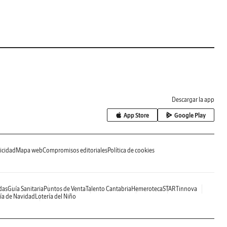
Descargar la app
App Store
Google Play
icidad
Mapa web
Compromisos editoriales
Política de cookies
das
Guía Sanitaria
Puntos de Venta
Talento Cantabria
Hemeroteca
STARTinnova
ía de Navidad
Lotería del Niño