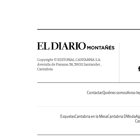
Copyright © EDITORIAL CANTABRIA S.A.
Avenida de Parayas 38, 39011 Santander ,
Cantabria
Contactar
Quiénes somos
Aviso le
Esquelas
Cantabria en la Mesa
Cantabria DModa
Ag
Cas