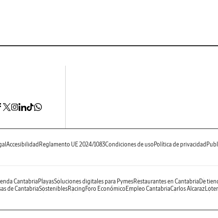
gal
Accesibilidad
Reglamento UE 2024/1083
Condiciones de uso
Política de privacidad
Publ
enda Cantabria
Playas
Soluciones digitales para Pymes
Restaurantes en Cantabria
De tien
as de Cantabria
Sostenibles
Racing
Foro Económico
Empleo Cantabria
Carlos Alcaraz
Loter