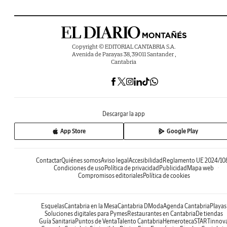
Copyright © EDITORIAL CANTABRIA S.A.
Avenida de Parayas 38, 39011 Santander ,
Cantabria
Descargar la app
App Store
Google Play
Contactar
Quiénes somos
Aviso legal
Accesibilidad
Reglamento UE 2024/10
Condiciones de uso
Política de privacidad
Publicidad
Mapa web
Compromisos editoriales
Política de cookies
Esquelas
Cantabria en la Mesa
Cantabria DModa
Agenda Cantabria
Playas
Soluciones digitales para Pymes
Restaurantes en Cantabria
De tiendas
Guía Sanitaria
Puntos de Venta
Talento Cantabria
Hemeroteca
STARTinnov