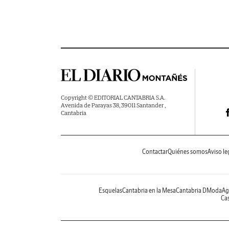
Copyright © EDITORIAL CANTABRIA S.A.
Avenida de Parayas 38, 39011 Santander ,
Cantabria
Contactar
Quiénes somos
Aviso le
Esquelas
Cantabria en la Mesa
Cantabria DModa
Ag
Cas