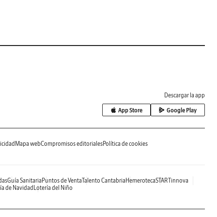
Descargar la app
App Store
Google Play
icidad
Mapa web
Compromisos editoriales
Política de cookies
das
Guía Sanitaria
Puntos de Venta
Talento Cantabria
Hemeroteca
STARTinnova
ía de Navidad
Lotería del Niño