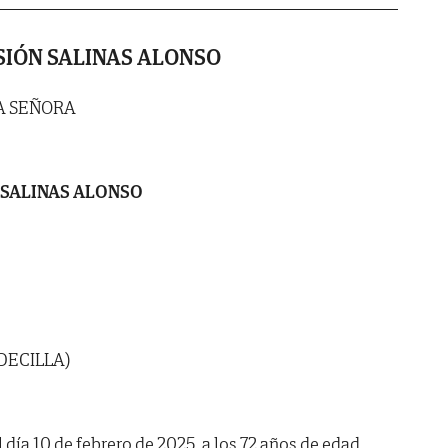
IÓN SALINAS ALONSO
A SEÑORA
 SALINAS ALONSO
LDECILLA)
l día 10 de febrero de 2025, a los 72 años de edad,