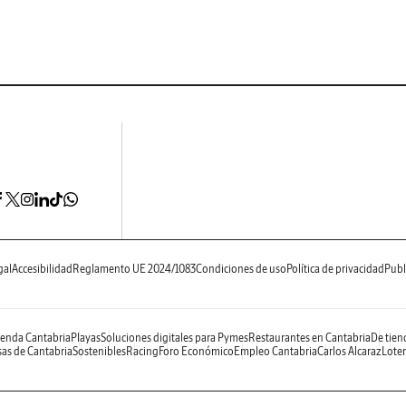
gal
Accesibilidad
Reglamento UE 2024/1083
Condiciones de uso
Política de privacidad
Publ
enda Cantabria
Playas
Soluciones digitales para Pymes
Restaurantes en Cantabria
De tien
as de Cantabria
Sostenibles
Racing
Foro Económico
Empleo Cantabria
Carlos Alcaraz
Loter