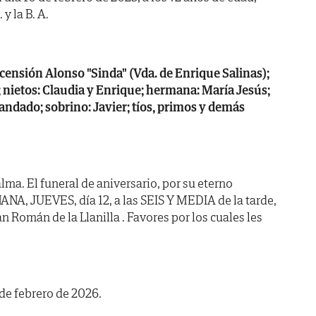
y la B. A.
censión Alonso "Sinda" (Vda. de Enrique Salinas);
la; nietos: Claudia y Enrique; hermana: María Jesús;
andado; sobrino: Javier; tíos, primos y demás
ma. El funeral de aniversario, por su eterno
NA, JUEVES, día 12, a las SEIS Y MEDIA de la tarde,
an Román de la Llanilla . Favores por los cuales les
 de febrero de 2026.