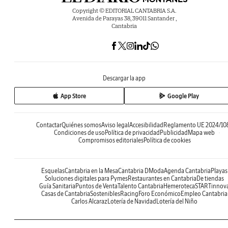
Copyright © EDITORIAL CANTABRIA S.A.
Avenida de Parayas 38, 39011 Santander ,
Cantabria
Descargar la app
App Store
Google Play
Contactar
Quiénes somos
Aviso legal
Accesibilidad
Reglamento UE 2024/10
Condiciones de uso
Política de privacidad
Publicidad
Mapa web
Compromisos editoriales
Política de cookies
Esquelas
Cantabria en la Mesa
Cantabria DModa
Agenda Cantabria
Playas
Soluciones digitales para Pymes
Restaurantes en Cantabria
De tiendas
Guía Sanitaria
Puntos de Venta
Talento Cantabria
Hemeroteca
STARTinnov
Casas de Cantabria
Sostenibles
Racing
Foro Económico
Empleo Cantabria
Carlos Alcaraz
Lotería de Navidad
Lotería del Niño