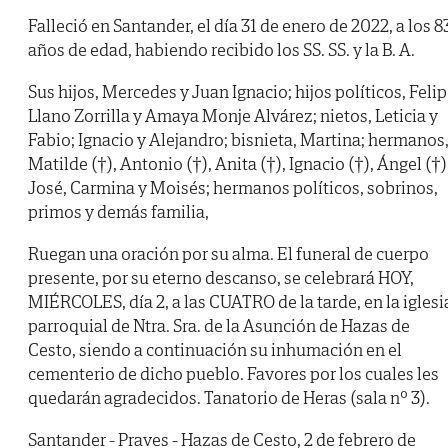
Falleció en Santander, el día 31 de enero de 2022, a los 8
años de edad, habiendo recibido los SS. SS. y la B. A.
Sus hijos, Mercedes y Juan Ignacio; hijos políticos, Feli
Llano Zorrilla y Amaya Monje Alvárez; nietos, Leticia y
Fabio; Ignacio y Alejandro; bisnieta, Martina; hermanos
Matilde (†), Antonio (†), Anita (†), Ignacio (†), Ángel (†)
José, Carmina y Moisés; hermanos políticos, sobrinos,
primos y demás familia,
Ruegan una oración por su alma. El funeral de cuerpo
presente, por su eterno descanso, se celebrará HOY,
MIÉRCOLES, día 2, a las CUATRO de la tarde, en la iglesi
parroquial de Ntra. Sra. de la Asunción de Hazas de
Cesto, siendo a continuación su inhumación en el
cementerio de dicho pueblo. Favores por los cuales les
quedarán agradecidos. Tanatorio de Heras (sala nº 3).
Santander - Praves - Hazas de Cesto, 2 de febrero de