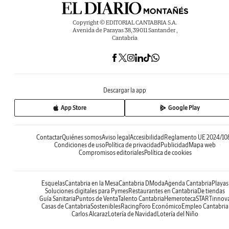
Copyright © EDITORIAL CANTABRIA S.A.
Avenida de Parayas 38, 39011 Santander ,
Cantabria
Descargar la app
App Store
Google Play
Contactar
Quiénes somos
Aviso legal
Accesibilidad
Reglamento UE 2024/10
Condiciones de uso
Política de privacidad
Publicidad
Mapa web
Compromisos editoriales
Política de cookies
Esquelas
Cantabria en la Mesa
Cantabria DModa
Agenda Cantabria
Playas
Soluciones digitales para Pymes
Restaurantes en Cantabria
De tiendas
Guía Sanitaria
Puntos de Venta
Talento Cantabria
Hemeroteca
STARTinnov
Casas de Cantabria
Sostenibles
Racing
Foro Económico
Empleo Cantabria
Carlos Alcaraz
Lotería de Navidad
Lotería del Niño