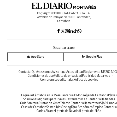
Copyright © EDITORIAL CANTABRIA S.A.
Avenida de Parayas 38, 39011 Santander ,
Cantabria
Descargar la app
App Store
Google Play
Contactar
Quiénes somos
Aviso legal
Accesibilidad
Reglamento UE 2024/10
Condiciones de uso
Política de privacidad
Publicidad
Mapa web
Compromisos editoriales
Política de cookies
Esquelas
Cantabria en la Mesa
Cantabria DModa
Agenda Cantabria
Playas
Soluciones digitales para Pymes
Restaurantes en Cantabria
De tiendas
Guía Sanitaria
Puntos de Venta
Talento Cantabria
Hemeroteca
STARTinnov
Casas de Cantabria
Sostenibles
Racing
Foro Económico
Empleo Cantabria
Carlos Alcaraz
Lotería de Navidad
Lotería del Niño