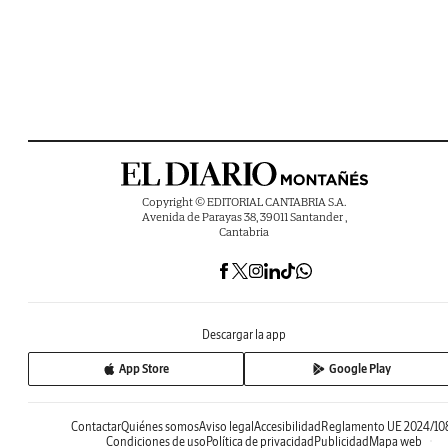
Copyright © EDITORIAL CANTABRIA S.A.
Avenida de Parayas 38, 39011 Santander ,
Cantabria
Descargar la app
App Store
Google Play
Contactar
Quiénes somos
Aviso legal
Accesibilidad
Reglamento UE 2024/10
Condiciones de uso
Política de privacidad
Publicidad
Mapa web