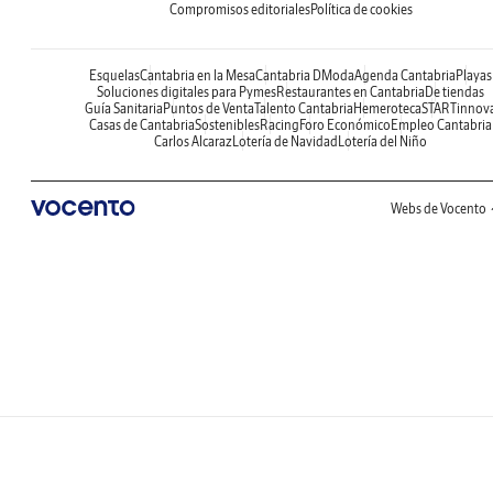
Compromisos editoriales
Política de cookies
Esquelas
Cantabria en la Mesa
Cantabria DModa
Agenda Cantabria
Playas
Soluciones digitales para Pymes
Restaurantes en Cantabria
De tiendas
Guía Sanitaria
Puntos de Venta
Talento Cantabria
Hemeroteca
STARTinnov
Casas de Cantabria
Sostenibles
Racing
Foro Económico
Empleo Cantabria
Carlos Alcaraz
Lotería de Navidad
Lotería del Niño
Webs de Vocento