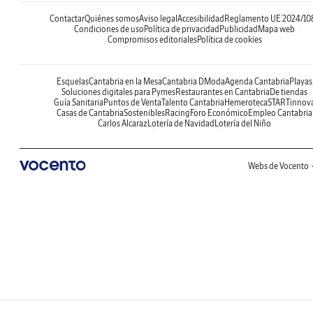
Contactar
Quiénes somos
Aviso legal
Accesibilidad
Reglamento UE 2024/10
Condiciones de uso
Política de privacidad
Publicidad
Mapa web
Compromisos editoriales
Política de cookies
Esquelas
Cantabria en la Mesa
Cantabria DModa
Agenda Cantabria
Playas
Soluciones digitales para Pymes
Restaurantes en Cantabria
De tiendas
Guía Sanitaria
Puntos de Venta
Talento Cantabria
Hemeroteca
STARTinnov
Casas de Cantabria
Sostenibles
Racing
Foro Económico
Empleo Cantabria
Carlos Alcaraz
Lotería de Navidad
Lotería del Niño
Webs de Vocento