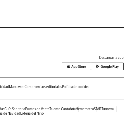
Descargar la app
App Store
Google Play
icidad
Mapa web
Compromisos editoriales
Política de cookies
das
Guía Sanitaria
Puntos de Venta
Talento Cantabria
Hemeroteca
STARTinnova
ía de Navidad
Lotería del Niño