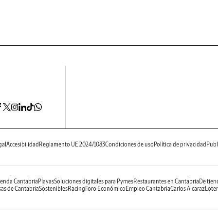
gal
Accesibilidad
Reglamento UE 2024/1083
Condiciones de uso
Política de privacidad
Publ
enda Cantabria
Playas
Soluciones digitales para Pymes
Restaurantes en Cantabria
De tien
as de Cantabria
Sostenibles
Racing
Foro Económico
Empleo Cantabria
Carlos Alcaraz
Loter