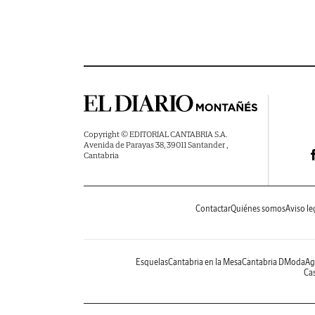
Copyright © EDITORIAL CANTABRIA S.A.
Avenida de Parayas 38, 39011 Santander ,
Cantabria
Contactar
Quiénes somos
Aviso le
Esquelas
Cantabria en la Mesa
Cantabria DModa
Ag
Cas