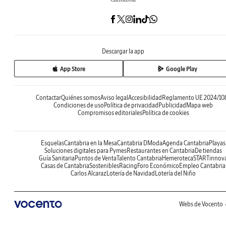
Descargar la app
App Store
Google Play
Contactar
Quiénes somos
Aviso legal
Accesibilidad
Reglamento UE 2024/10
Condiciones de uso
Política de privacidad
Publicidad
Mapa web
Compromisos editoriales
Política de cookies
Esquelas
Cantabria en la Mesa
Cantabria DModa
Agenda Cantabria
Playas
Soluciones digitales para Pymes
Restaurantes en Cantabria
De tiendas
Guía Sanitaria
Puntos de Venta
Talento Cantabria
Hemeroteca
STARTinnov
Casas de Cantabria
Sostenibles
Racing
Foro Económico
Empleo Cantabria
Carlos Alcaraz
Lotería de Navidad
Lotería del Niño
Webs de Vocento