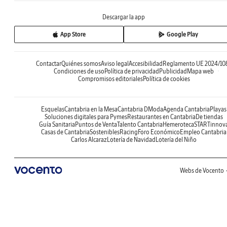
Descargar la app
App Store
Google Play
Contactar
Quiénes somos
Aviso legal
Accesibilidad
Reglamento UE 2024/10
Condiciones de uso
Política de privacidad
Publicidad
Mapa web
Compromisos editoriales
Política de cookies
Esquelas
Cantabria en la Mesa
Cantabria DModa
Agenda Cantabria
Playas
Soluciones digitales para Pymes
Restaurantes en Cantabria
De tiendas
Guía Sanitaria
Puntos de Venta
Talento Cantabria
Hemeroteca
STARTinnov
Casas de Cantabria
Sostenibles
Racing
Foro Económico
Empleo Cantabria
Carlos Alcaraz
Lotería de Navidad
Lotería del Niño
Webs de Vocento