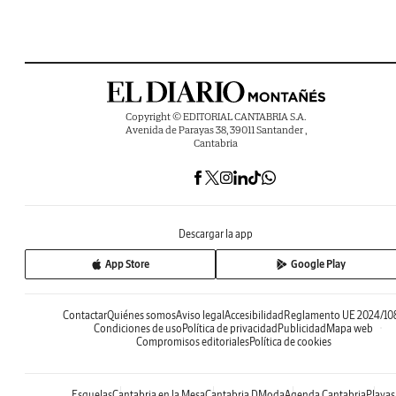
Copyright © EDITORIAL CANTABRIA S.A.
Avenida de Parayas 38, 39011 Santander ,
Cantabria
Descargar la app
App Store
Google Play
Contactar
Quiénes somos
Aviso legal
Accesibilidad
Reglamento UE 2024/10
Condiciones de uso
Política de privacidad
Publicidad
Mapa web
Compromisos editoriales
Política de cookies
Esquelas
Cantabria en la Mesa
Cantabria DModa
Agenda Cantabria
Playas