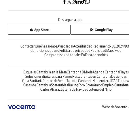
Descargar la app
App Store
Google Play
Contactar
Quiénes somos
Aviso legal
Accesibilidad
Reglamento UE 2024/10
Condiciones de uso
Política de privacidad
Publicidad
Mapa web
Compromisos editoriales
Política de cookies
Esquelas
Cantabria en la Mesa
Cantabria DModa
Agenda Cantabria
Playas
Soluciones digitales para Pymes
Restaurantes en Cantabria
De tiendas
Guía Sanitaria
Puntos de Venta
Talento Cantabria
Hemeroteca
STARTinnov
Casas de Cantabria
Sostenibles
Racing
Foro Económico
Empleo Cantabria
Carlos Alcaraz
Lotería de Navidad
Lotería del Niño
Webs de Vocento