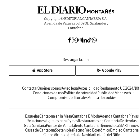
Copyright © EDITORIAL CANTABRIA S.A.
Avenida de Parayas 38, 39011 Santander ,
Cantabria
Descargar la app
App Store
Google Play
Contactar
Quiénes somos
Aviso legal
Accesibilidad
Reglamento UE 2024/10
Condiciones de uso
Política de privacidad
Publicidad
Mapa web
Compromisos editoriales
Política de cookies
Esquelas
Cantabria en la Mesa
Cantabria DModa
Agenda Cantabria
Playas
Soluciones digitales para Pymes
Restaurantes en Cantabria
De tiendas
Guía Sanitaria
Puntos de Venta
Talento Cantabria
Hemeroteca
STARTinnov
Casas de Cantabria
Sostenibles
Racing
Foro Económico
Empleo Cantabria
Carlos Alcaraz
Lotería de Navidad
Lotería del Niño