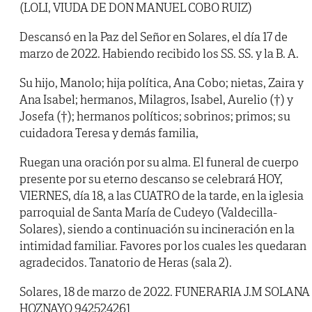
(LOLI, VIUDA DE DON MANUEL COBO RUIZ)
Descansó en la Paz del Señor en Solares, el día 17 de
marzo de 2022. Habiendo recibido los SS. SS. y la B. A.
Su hijo, Manolo; hija política, Ana Cobo; nietas, Zaira y
Ana Isabel; hermanos, Milagros, Isabel, Aurelio (†) y
Josefa (†); hermanos políticos; sobrinos; primos; su
cuidadora Teresa y demás familia,
Ruegan una oración por su alma. El funeral de cuerpo
presente por su eterno descanso se celebrará HOY,
VIERNES, día 18, a las CUATRO de la tarde, en la iglesia
parroquial de Santa María de Cudeyo (Valdecilla-
Solares), siendo a continuación su incineración en la
intimidad familiar. Favores por los cuales les quedaran
agradecidos. Tanatorio de Heras (sala 2).
Solares, 18 de marzo de 2022. FUNERARIA J.M SOLANA
HOZNAYO 942524261