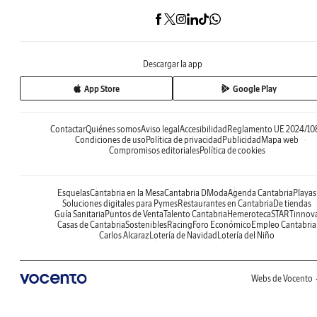
Descargar la app
App Store
Google Play
Contactar
Quiénes somos
Aviso legal
Accesibilidad
Reglamento UE 2024/10
Condiciones de uso
Política de privacidad
Publicidad
Mapa web
Compromisos editoriales
Política de cookies
Esquelas
Cantabria en la Mesa
Cantabria DModa
Agenda Cantabria
Playas
Soluciones digitales para Pymes
Restaurantes en Cantabria
De tiendas
Guía Sanitaria
Puntos de Venta
Talento Cantabria
Hemeroteca
STARTinnov
Casas de Cantabria
Sostenibles
Racing
Foro Económico
Empleo Cantabria
Carlos Alcaraz
Lotería de Navidad
Lotería del Niño
Webs de Vocento