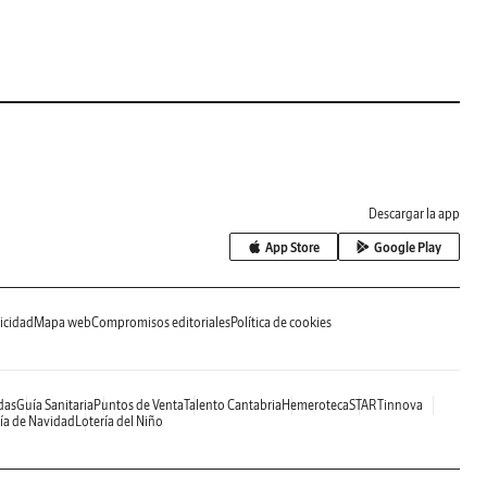
Descargar la app
App Store
Google Play
icidad
Mapa web
Compromisos editoriales
Política de cookies
das
Guía Sanitaria
Puntos de Venta
Talento Cantabria
Hemeroteca
STARTinnova
ía de Navidad
Lotería del Niño