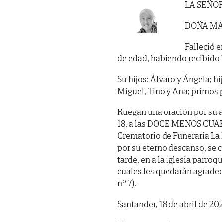
LA SEÑO
DOÑA MA
Falleció e
de edad, habiendo recibido lo
Su hijos: Álvaro y Ángela; hij
Miguel, Tino y Ana; primos 
Ruegan una oración por su 
18, a las DOCE MENOS CUART
Crematorio de Funeraria La 
por su eterno descanso, se 
tarde, en a la iglesia parroq
cuales les quedarán agrade
nº 7).
Santander, 18 de abril de 202