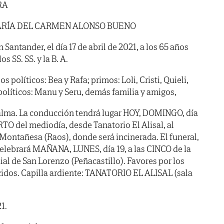
RA
RÍA DEL CARMEN ALONSO BUENO
n Santander, el día 17 de abril de 2021, a los 65 años
s SS. SS. y la B. A.
os políticos: Bea y Rafa; primos: Loli, Cristi, Quieli,
políticos: Manu y Seru, demás familia y amigos,
alma. La conducción tendrá lugar HOY, DOMINGO, día
O del mediodía, desde Tanatorio El Alisal, al
Montañesa (Raos), donde será incinerada. El funeral,
celebrará MAÑANA, LUNES, día 19, a las CINCO de la
uial de San Lorenzo (Peñacastillo). Favores por los
cidos. Capilla ardiente: TANATORIO EL ALISAL (sala
1.