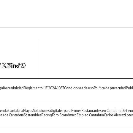
gal
Accesibilidad
Reglamento UE 2024/1083
Condiciones de uso
Política de privacidad
Publ
enda Cantabria
Playas
Soluciones digitales para Pymes
Restaurantes en Cantabria
De tien
as de Cantabria
Sostenibles
Racing
Foro Económico
Empleo Cantabria
Carlos Alcaraz
Loter