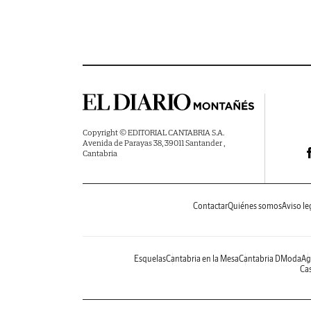
Copyright © EDITORIAL CANTABRIA S.A.
Avenida de Parayas 38, 39011 Santander ,
Cantabria
Contactar
Quiénes somos
Aviso le
Esquelas
Cantabria en la Mesa
Cantabria DModa
Ag
Cas