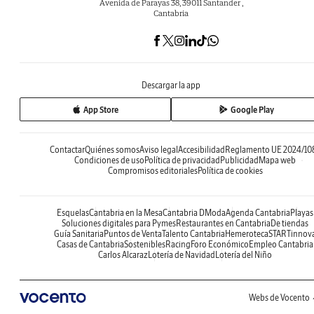
Avenida de Parayas 38, 39011 Santander ,
Cantabria
Descargar la app
App Store
Google Play
Contactar
Quiénes somos
Aviso legal
Accesibilidad
Reglamento UE 2024/10
Condiciones de uso
Política de privacidad
Publicidad
Mapa web
Compromisos editoriales
Política de cookies
Esquelas
Cantabria en la Mesa
Cantabria DModa
Agenda Cantabria
Playas
Soluciones digitales para Pymes
Restaurantes en Cantabria
De tiendas
Guía Sanitaria
Puntos de Venta
Talento Cantabria
Hemeroteca
STARTinnov
Casas de Cantabria
Sostenibles
Racing
Foro Económico
Empleo Cantabria
Carlos Alcaraz
Lotería de Navidad
Lotería del Niño
Webs de Vocento