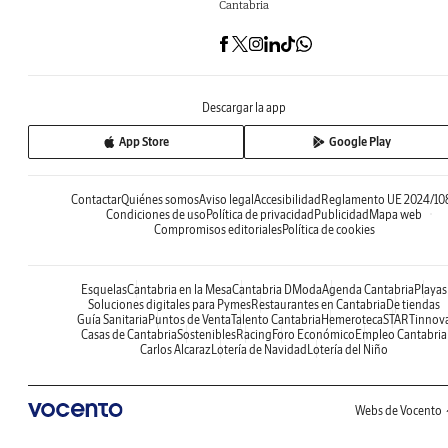
Cantabria
Descargar la app
App Store
Google Play
Contactar
Quiénes somos
Aviso legal
Accesibilidad
Reglamento UE 2024/10
Condiciones de uso
Política de privacidad
Publicidad
Mapa web
Compromisos editoriales
Política de cookies
Esquelas
Cantabria en la Mesa
Cantabria DModa
Agenda Cantabria
Playas
Soluciones digitales para Pymes
Restaurantes en Cantabria
De tiendas
Guía Sanitaria
Puntos de Venta
Talento Cantabria
Hemeroteca
STARTinnov
Casas de Cantabria
Sostenibles
Racing
Foro Económico
Empleo Cantabria
Carlos Alcaraz
Lotería de Navidad
Lotería del Niño
Webs de Vocento