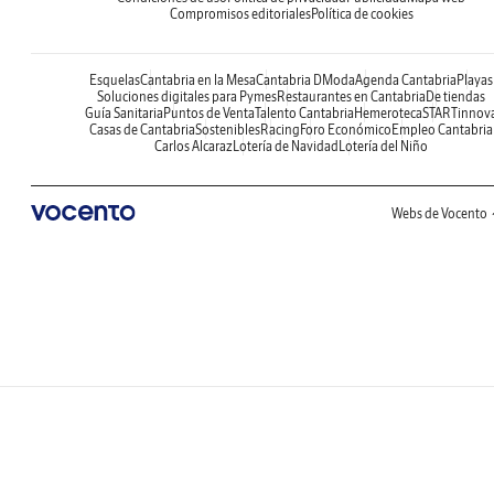
Compromisos editoriales
Política de cookies
Esquelas
Cantabria en la Mesa
Cantabria DModa
Agenda Cantabria
Playas
Soluciones digitales para Pymes
Restaurantes en Cantabria
De tiendas
Guía Sanitaria
Puntos de Venta
Talento Cantabria
Hemeroteca
STARTinnov
Casas de Cantabria
Sostenibles
Racing
Foro Económico
Empleo Cantabria
Carlos Alcaraz
Lotería de Navidad
Lotería del Niño
Webs de Vocento