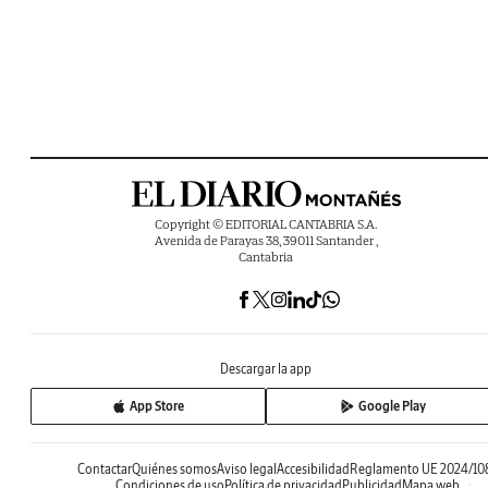
Copyright © EDITORIAL CANTABRIA S.A.
Avenida de Parayas 38, 39011 Santander ,
Cantabria
Descargar la app
App Store
Google Play
Contactar
Quiénes somos
Aviso legal
Accesibilidad
Reglamento UE 2024/10
Condiciones de uso
Política de privacidad
Publicidad
Mapa web