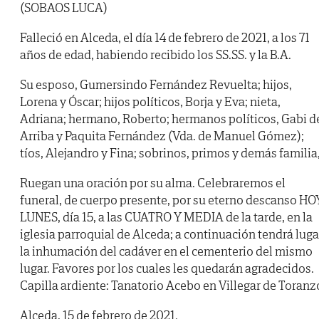
(SOBAOS LUCA)
Falleció en Alceda, el día 14 de febrero de 2021, a los 71
años de edad, habiendo recibido los SS.SS. y la B.A.
Su esposo, Gumersindo Fernández Revuelta; hijos,
Lorena y Óscar; hijos políticos, Borja y Eva; nieta,
Adriana; hermano, Roberto; hermanos políticos, Gabi d
Arriba y Paquita Fernández (Vda. de Manuel Gómez);
tíos, Alejandro y Fina; sobrinos, primos y demás familia
Ruegan una oración por su alma. Celebraremos el
funeral, de cuerpo presente, por su eterno descanso HO
LUNES, día 15, a las CUATRO Y MEDIA de la tarde, en la
iglesia parroquial de Alceda; a continuación tendrá luga
la inhumación del cadáver en el cementerio del mismo
lugar. Favores por los cuales les quedarán agradecidos.
Capilla ardiente: Tanatorio Acebo en Villegar de Toranz
Alceda, 15 de febrero de 2021.