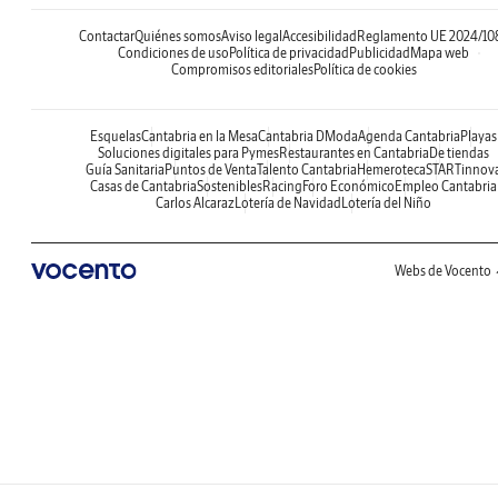
Contactar
Quiénes somos
Aviso legal
Accesibilidad
Reglamento UE 2024/10
Condiciones de uso
Política de privacidad
Publicidad
Mapa web
Compromisos editoriales
Política de cookies
Esquelas
Cantabria en la Mesa
Cantabria DModa
Agenda Cantabria
Playas
Soluciones digitales para Pymes
Restaurantes en Cantabria
De tiendas
Guía Sanitaria
Puntos de Venta
Talento Cantabria
Hemeroteca
STARTinnov
Casas de Cantabria
Sostenibles
Racing
Foro Económico
Empleo Cantabria
Carlos Alcaraz
Lotería de Navidad
Lotería del Niño
Webs de Vocento