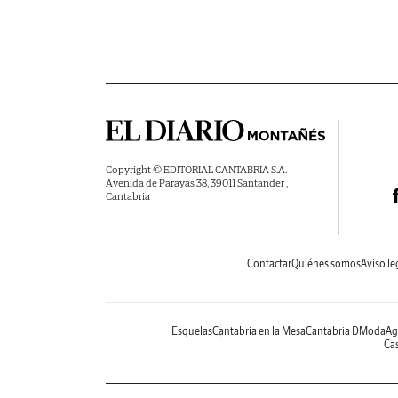
Copyright © EDITORIAL CANTABRIA S.A.
Avenida de Parayas 38, 39011 Santander ,
Cantabria
Contactar
Quiénes somos
Aviso le
Esquelas
Cantabria en la Mesa
Cantabria DModa
Ag
Cas