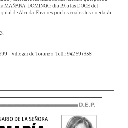
ará MAÑANA, DOMINGO, día 19, a las DOCE del
oquial de Alceda. Favores por los cuales les quedarán
3.
 – Villegar de Toranzo. Telf.: 942 597638