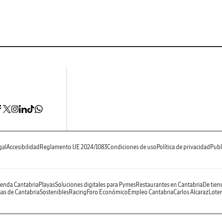
gal
Accesibilidad
Reglamento UE 2024/1083
Condiciones de uso
Política de privacidad
Publ
enda Cantabria
Playas
Soluciones digitales para Pymes
Restaurantes en Cantabria
De tien
as de Cantabria
Sostenibles
Racing
Foro Económico
Empleo Cantabria
Carlos Alcaraz
Loter