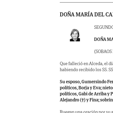
DOÑA MARÍA DEL C
SEGUNDO
DOÑA MA
(SOBAOS
Que falleció en Alceda, el dí
habiendo recibido los SS. SS. 
Su esposo, Gumersindo Fern
políticos, Borja y Eva; ni
políticos, Gabi de Arriba y
Alejandro (†) y Fina; sobri
Ruegan una oración por su al