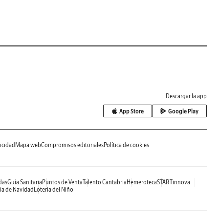
Descargar la app
App Store
Google Play
icidad
Mapa web
Compromisos editoriales
Política de cookies
das
Guía Sanitaria
Puntos de Venta
Talento Cantabria
Hemeroteca
STARTinnova
ía de Navidad
Lotería del Niño