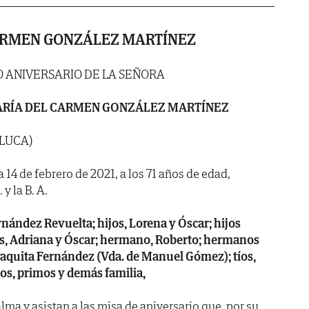
ARMEN GONZÁLEZ MARTÍNEZ
 ANIVERSARIO DE LA SEÑORA
RÍA DEL CARMEN GONZÁLEZ MARTÍNEZ
 LUCA)
a 14 de febrero de 2021, a los 71 años de edad,
y la B. A.
ández Revuelta; hijos, Lorena y Óscar; hijos
etos, Adriana y Óscar; hermano, Roberto; hermanos
 Paquita Fernández (Vda. de Manuel Gómez); tíos,
nos, primos y demás familia,
ma y asistan a las misa de aniversario que, por su