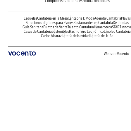
Compromisos editoriales
Política de cookies
Esquelas
Cantabria en la Mesa
Cantabria DModa
Agenda Cantabria
Playas
Soluciones digitales para Pymes
Restaurantes en Cantabria
De tiendas
Guía Sanitaria
Puntos de Venta
Talento Cantabria
Hemeroteca
STARTinnov
Casas de Cantabria
Sostenibles
Racing
Foro Económico
Empleo Cantabria
Carlos Alcaraz
Lotería de Navidad
Lotería del Niño
Webs de Vocento