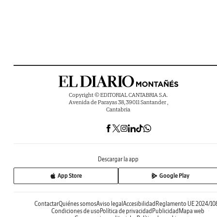
Copyright © EDITORIAL CANTABRIA S.A.
Avenida de Parayas 38, 39011 Santander ,
Cantabria
Descargar la app
App Store
Google Play
Contactar
Quiénes somos
Aviso legal
Accesibilidad
Reglamento UE 2024/10
Condiciones de uso
Política de privacidad
Publicidad
Mapa web