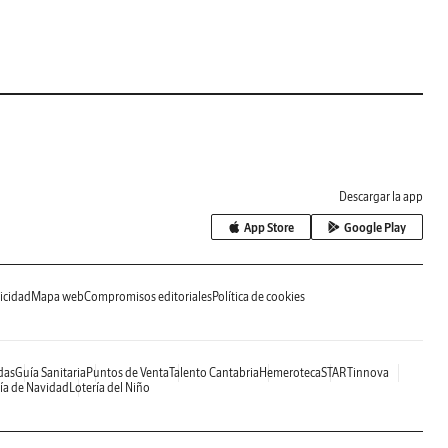
Descargar la app
App Store
Google Play
icidad
Mapa web
Compromisos editoriales
Política de cookies
das
Guía Sanitaria
Puntos de Venta
Talento Cantabria
Hemeroteca
STARTinnova
ía de Navidad
Lotería del Niño