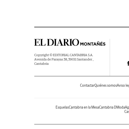
Copyright © EDITORIAL CANTABRIA S.A.
Avenida de Parayas 38, 39011 Santander ,
Cantabria
Contactar
Quiénes somos
Aviso le
Esquelas
Cantabria en la Mesa
Cantabria DModa
Ag
Cas