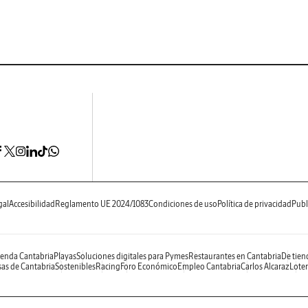
gal
Accesibilidad
Reglamento UE 2024/1083
Condiciones de uso
Política de privacidad
Publ
enda Cantabria
Playas
Soluciones digitales para Pymes
Restaurantes en Cantabria
De tien
as de Cantabria
Sostenibles
Racing
Foro Económico
Empleo Cantabria
Carlos Alcaraz
Loter