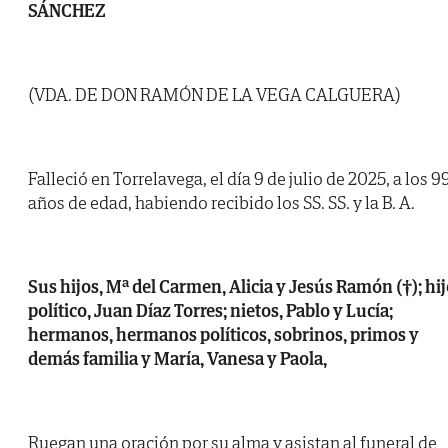
SÁNCHEZ
(VDA. DE DON RAMÓN DE LA VEGA CALGUERA)
Falleció en Torrelavega, el día 9 de julio de 2025, a los 9
años de edad, habiendo recibido los SS. SS. y la B. A.
Sus hijos, Mª del Carmen, Alicia y Jesús Ramón (†); hi
político, Juan Díaz Torres; nietos, Pablo y Lucía;
hermanos, hermanos políticos, sobrinos, primos y
demás familia y María, Vanesa y Paola,
Ruegan una oración por su alma y asistan al funeral de