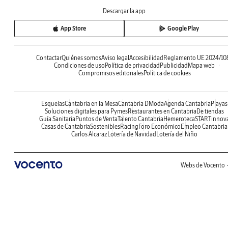
Descargar la app
App Store
Google Play
Contactar
Quiénes somos
Aviso legal
Accesibilidad
Reglamento UE 2024/10
Condiciones de uso
Política de privacidad
Publicidad
Mapa web
Compromisos editoriales
Política de cookies
Esquelas
Cantabria en la Mesa
Cantabria DModa
Agenda Cantabria
Playas
Soluciones digitales para Pymes
Restaurantes en Cantabria
De tiendas
Guía Sanitaria
Puntos de Venta
Talento Cantabria
Hemeroteca
STARTinnov
Casas de Cantabria
Sostenibles
Racing
Foro Económico
Empleo Cantabria
Carlos Alcaraz
Lotería de Navidad
Lotería del Niño
Webs de Vocento