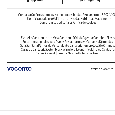
Contactar
Quiénes somos
Aviso legal
Accesibilidad
Reglamento UE 2024/10
Condiciones de uso
Política de privacidad
Publicidad
Mapa web
Compromisos editoriales
Política de cookies
Esquelas
Cantabria en la Mesa
Cantabria DModa
Agenda Cantabria
Playas
Soluciones digitales para Pymes
Restaurantes en Cantabria
De tiendas
Guía Sanitaria
Puntos de Venta
Talento Cantabria
Hemeroteca
STARTinnov
Casas de Cantabria
Sostenibles
Racing
Foro Económico
Empleo Cantabria
Carlos Alcaraz
Lotería de Navidad
Lotería del Niño
Webs de Vocento