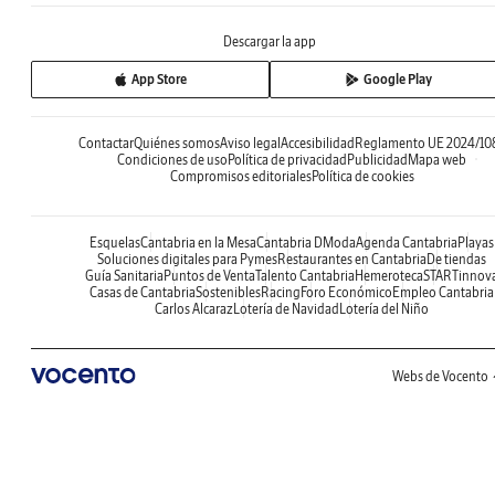
Descargar la app
App Store
Google Play
Contactar
Quiénes somos
Aviso legal
Accesibilidad
Reglamento UE 2024/10
Condiciones de uso
Política de privacidad
Publicidad
Mapa web
Compromisos editoriales
Política de cookies
Esquelas
Cantabria en la Mesa
Cantabria DModa
Agenda Cantabria
Playas
Soluciones digitales para Pymes
Restaurantes en Cantabria
De tiendas
Guía Sanitaria
Puntos de Venta
Talento Cantabria
Hemeroteca
STARTinnov
Casas de Cantabria
Sostenibles
Racing
Foro Económico
Empleo Cantabria
Carlos Alcaraz
Lotería de Navidad
Lotería del Niño
Webs de Vocento