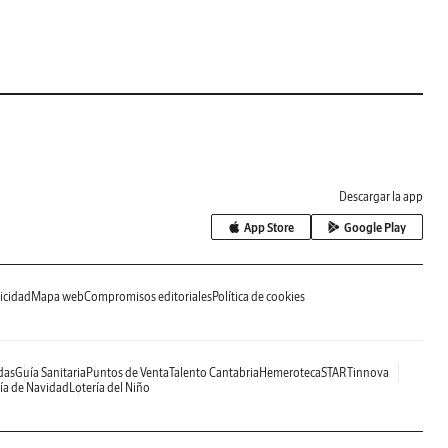
Descargar la app
App Store
Google Play
icidad
Mapa web
Compromisos editoriales
Política de cookies
das
Guía Sanitaria
Puntos de Venta
Talento Cantabria
Hemeroteca
STARTinnova
ía de Navidad
Lotería del Niño