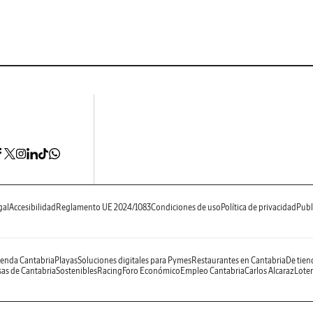
gal
Accesibilidad
Reglamento UE 2024/1083
Condiciones de uso
Política de privacidad
Publ
enda Cantabria
Playas
Soluciones digitales para Pymes
Restaurantes en Cantabria
De tien
as de Cantabria
Sostenibles
Racing
Foro Económico
Empleo Cantabria
Carlos Alcaraz
Loter