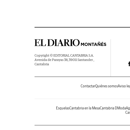
Copyright © EDITORIAL CANTABRIA S.A.
Avenida de Parayas 38, 39011 Santander ,
Cantabria
Contactar
Quiénes somos
Aviso le
Esquelas
Cantabria en la Mesa
Cantabria DModa
Ag
Cas