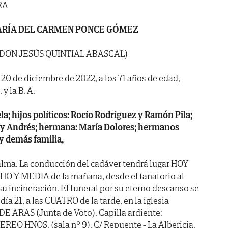
RA
RÍA DEL CARMEN PONCE GÓMEZ
 DON JESÚS QUINTIAL ABASCAL)
a 20 de diciembre de 2022, a los 71 años de edad,
y la B. A.
la; hijos políticos: Rocío Rodríguez y Ramón Pila;
o y Andrés; hermana: María Dolores; hermanos
 y demás familia,
alma. La conducción del cadáver tendrá lugar HOY
CHO Y MEDIA de la mañana, desde el tanatorio al
u incineración. El funeral por su eterno descanso se
a 21, a las CUATRO de la tarde, en la iglesia
E ARAS (Junta de Voto). Capilla ardiente:
 HNOS. (sala nº 9). C/ Repuente - La Albericia.