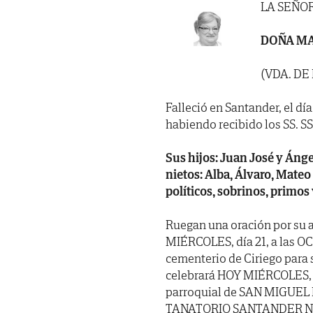
LA SEÑO
DOÑA MA
(VDA. DE
Falleció en Santander, el dí
habiendo recibido los SS. SS. 
Sus hijos: Juan José y Ánge
nietos: Alba, Álvaro, Mate
políticos, sobrinos, primos
Ruegan una oración por su 
MIÉRCOLES, día 21, a las O
cementerio de Ciriego para s
celebrará HOY MIÉRCOLES, dí
parroquial de SAN MIGUEL D
TANATORIO SANTANDER NEREO