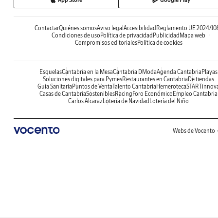
Contactar
Quiénes somos
Aviso legal
Accesibilidad
Reglamento UE 2024/10
Condiciones de uso
Política de privacidad
Publicidad
Mapa web
Compromisos editoriales
Política de cookies
Esquelas
Cantabria en la Mesa
Cantabria DModa
Agenda Cantabria
Playas
Soluciones digitales para Pymes
Restaurantes en Cantabria
De tiendas
Guía Sanitaria
Puntos de Venta
Talento Cantabria
Hemeroteca
STARTinnov
Casas de Cantabria
Sostenibles
Racing
Foro Económico
Empleo Cantabria
Carlos Alcaraz
Lotería de Navidad
Lotería del Niño
Webs de Vocento