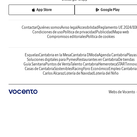
App Store
Google Play
Contactar
Quiénes somos
Aviso legal
Accesibilidad
Reglamento UE 2024/10
Condiciones de uso
Política de privacidad
Publicidad
Mapa web
Compromisos editoriales
Política de cookies
Esquelas
Cantabria en la Mesa
Cantabria DModa
Agenda Cantabria
Playas
Soluciones digitales para Pymes
Restaurantes en Cantabria
De tiendas
Guía Sanitaria
Puntos de Venta
Talento Cantabria
Hemeroteca
STARTinnov
Casas de Cantabria
Sostenibles
Racing
Foro Económico
Empleo Cantabria
Carlos Alcaraz
Lotería de Navidad
Lotería del Niño
Webs de Vocento