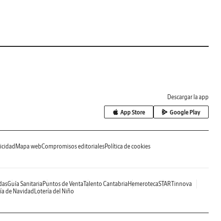
Descargar la app
App Store
Google Play
icidad
Mapa web
Compromisos editoriales
Política de cookies
das
Guía Sanitaria
Puntos de Venta
Talento Cantabria
Hemeroteca
STARTinnova
ía de Navidad
Lotería del Niño