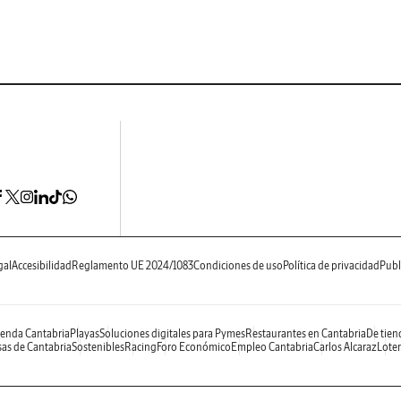
gal
Accesibilidad
Reglamento UE 2024/1083
Condiciones de uso
Política de privacidad
Publ
enda Cantabria
Playas
Soluciones digitales para Pymes
Restaurantes en Cantabria
De tien
as de Cantabria
Sostenibles
Racing
Foro Económico
Empleo Cantabria
Carlos Alcaraz
Loter