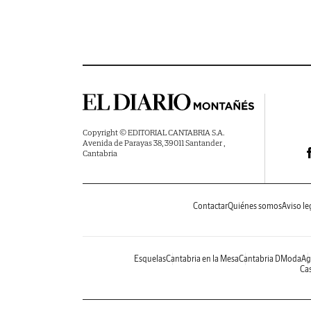
Copyright © EDITORIAL CANTABRIA S.A.
Avenida de Parayas 38, 39011 Santander ,
Cantabria
Contactar
Quiénes somos
Aviso le
Esquelas
Cantabria en la Mesa
Cantabria DModa
Ag
Cas