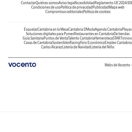
Contactar
Quiénes somos
Aviso legal
Accesibilidad
Reglamento UE 2024/10
Condiciones de uso
Política de privacidad
Publicidad
Mapa web
Compromisos editoriales
Política de cookies
Esquelas
Cantabria en la Mesa
Cantabria DModa
Agenda Cantabria
Playas
Soluciones digitales para Pymes
Restaurantes en Cantabria
De tiendas
Guía Sanitaria
Puntos de Venta
Talento Cantabria
Hemeroteca
STARTinnov
Casas de Cantabria
Sostenibles
Racing
Foro Económico
Empleo Cantabria
Carlos Alcaraz
Lotería de Navidad
Lotería del Niño
Webs de Vocento