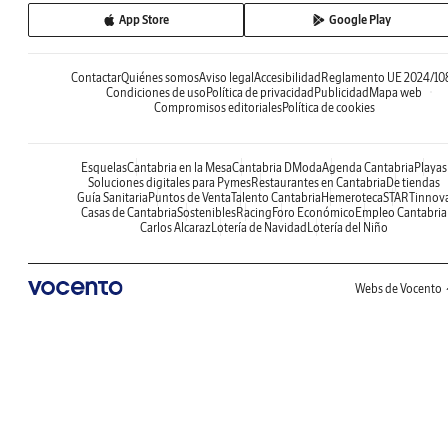
App Store
Google Play
Contactar
Quiénes somos
Aviso legal
Accesibilidad
Reglamento UE 2024/10
Condiciones de uso
Política de privacidad
Publicidad
Mapa web
Compromisos editoriales
Política de cookies
Esquelas
Cantabria en la Mesa
Cantabria DModa
Agenda Cantabria
Playas
Soluciones digitales para Pymes
Restaurantes en Cantabria
De tiendas
Guía Sanitaria
Puntos de Venta
Talento Cantabria
Hemeroteca
STARTinnov
Casas de Cantabria
Sostenibles
Racing
Foro Económico
Empleo Cantabria
Carlos Alcaraz
Lotería de Navidad
Lotería del Niño
Webs de Vocento