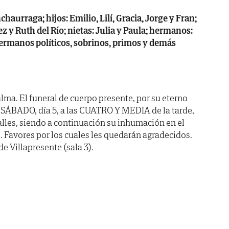
haurraga; hijos: Emilio, Lilí, Gracia, Jorge y Fran;
ez y Ruth del Río; nietas: Julia y Paula; hermanos:
 hermanos políticos, sobrinos, primos y demás
lma. El funeral de cuerpo presente, por su eterno
 SÁBADO, día 5, a las CUATRO Y MEDIA de la tarde,
Valles, siendo a continuación su inhumación en el
 Favores por los cuales les quedarán agradecidos.
de Villapresente (sala 3).