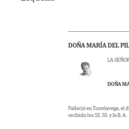
DOÑA MARÍA DEL PI
LA SEÑO
DOÑA MA
Falleció en Torrelavega, el 
recibido los SS. SS. y la B. A.