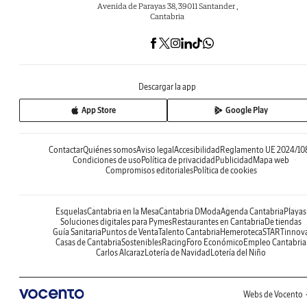
Avenida de Parayas 38, 39011 Santander ,
Cantabria
Descargar la app
App Store
Google Play
Contactar
Quiénes somos
Aviso legal
Accesibilidad
Reglamento UE 2024/10
Condiciones de uso
Política de privacidad
Publicidad
Mapa web
Compromisos editoriales
Política de cookies
Esquelas
Cantabria en la Mesa
Cantabria DModa
Agenda Cantabria
Playas
Soluciones digitales para Pymes
Restaurantes en Cantabria
De tiendas
Guía Sanitaria
Puntos de Venta
Talento Cantabria
Hemeroteca
STARTinnov
Casas de Cantabria
Sostenibles
Racing
Foro Económico
Empleo Cantabria
Carlos Alcaraz
Lotería de Navidad
Lotería del Niño
Webs de Vocento