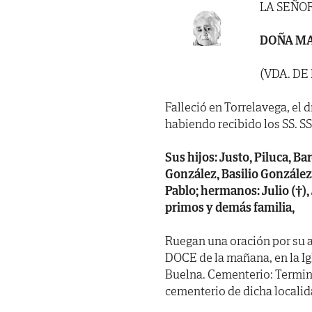
LA SEÑO
DOÑA MA
(VDA. DE
Falleció en Torrelavega, el d
habiendo recibido los SS. SS.
Sus hijos: Justo, Piluca, Bar
González, Basilio González
Pablo; hermanos: Julio (†),
primos y demás familia,
Ruegan una oración por su al
DOCE de la mañana, en la Ig
Buelna. Cementerio: Termina
cementerio de dicha locali