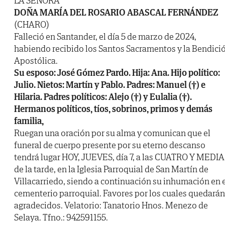
LA SEÑORA
DOÑA MARÍA DEL ROSARIO ABASCAL FERNÁNDEZ
(CHARO)
Falleció en Santander, el día 5 de marzo de 2024,
habiendo recibido los Santos Sacramentos y la Bendici
Apostólica.
Su esposo: José Gómez Pardo. Hija: Ana. Hijo político:
Julio. Nietos: Martín y Pablo. Padres: Manuel (†) e
Hilaria. Padres políticos: Alejo (†) y Eulalia (†).
Hermanos políticos, tíos, sobrinos, primos y demás
familia,
Ruegan una oración por su alma y comunican que el
funeral de cuerpo presente por su eterno descanso
tendrá lugar HOY, JUEVES, día 7, a las CUATRO Y MEDIA
de la tarde, en la Iglesia Parroquial de San Martín de
Villacarriedo, siendo a continuación su inhumación en 
cementerio parroquial. Favores por los cuales quedarán
agradecidos. Velatorio: Tanatorio Hnos. Menezo de
Selaya. Tfno.: 942591155.