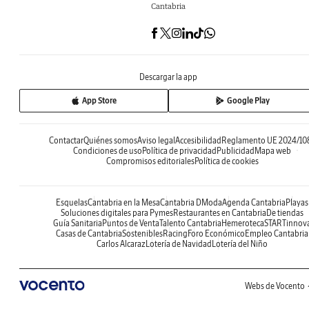
Cantabria
Descargar la app
App Store
Google Play
Contactar
Quiénes somos
Aviso legal
Accesibilidad
Reglamento UE 2024/10
Condiciones de uso
Política de privacidad
Publicidad
Mapa web
Compromisos editoriales
Política de cookies
Esquelas
Cantabria en la Mesa
Cantabria DModa
Agenda Cantabria
Playas
Soluciones digitales para Pymes
Restaurantes en Cantabria
De tiendas
Guía Sanitaria
Puntos de Venta
Talento Cantabria
Hemeroteca
STARTinnov
Casas de Cantabria
Sostenibles
Racing
Foro Económico
Empleo Cantabria
Carlos Alcaraz
Lotería de Navidad
Lotería del Niño
Webs de Vocento